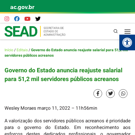
ac.gov.br
Skip to content
Pesquisa
Abr
Início
/
Editais
/
Governo do Estado anuncia reajuste salarial para 51,2 mil
servidores públicos acreanos
Governo do Estado anuncia reajuste salarial
para 51,2 mil servidores públicos acreanos
Wesley Moraes
março 11, 2022
– 11h56min
A valorização dos servidores públicos acreanos é prioridade
para o governo do Estado. Em reconhecimento aos
esforços destes dedicados profissionais, o governador