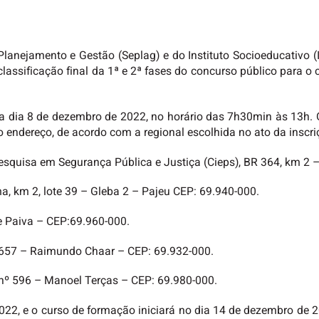
n
Planejamento e Gestão (Seplag) e do Instituto Socioeducativo (
assificação final da 1ª e 2ª fases do concurso público para o
ra dia 8 de dezembro de 2022, no horário das 7h30min às 13h.
o endereço, de acordo com a regional escolhida no ato da inscr
esquisa em Segurança Pública e Justiça (Cieps), BR 364, km 2 –
, km 2, lote 39 – Gleba 2 – Pajeu CEP: 69.940-000.
de Paiva – CEP:69.960-000.
nº 657 – Raimundo Chaar – CEP: 69.932-000.
, nº 596 – Manoel Terças – CEP: 69.980-000.
022, e o curso de formação iniciará no dia 14 de dezembro de