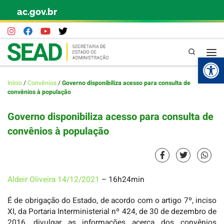
ac.gov.br
Skip to content
Pesquisa
Abr
Início
/
Convênios
/
Governo disponibiliza acesso para consulta de
convênios à população
Governo disponibiliza acesso para consulta de
convênios à população
Aldeir Oliveira
14/12/2021
– 16h24min
É de obrigação do Estado, de acordo com o artigo 7º, inciso
XI, da Portaria Interministerial nº 424, de 30 de dezembro de
2016, divulgar as informações acerca dos convênios