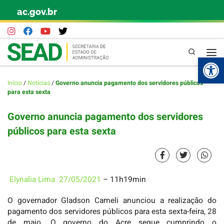
ac.gov.br
Skip to content
Pesquisa
Abr
Início
/
Notícias
/
Governo anuncia pagamento dos servidores públicos
para esta sexta
Governo anuncia pagamento dos servidores
públicos para esta sexta
Elynalia Lima
27/05/202
1
– 11h19min
O governador Gladson Cameli anunciou a realização do
pagamento dos servidores públicos para esta sexta-feira, 28
de maio. O governo do Acre segue cumprindo o