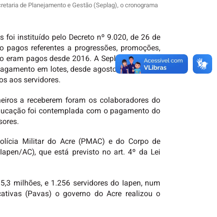
ecretaria de Planejamento e Gestão (Seplag), o cronograma
foi instituído pelo Decreto nº 9.020, de 26 de
 pagos referentes a progressões, promoções,
ão eram pagos desde 2016. A Seplag realizou o
 pagamento em lotes, desde agosto de 2021. Ao
os aos servidores.
meiros a receberem foram os colaboradores do
 Educação foi contemplada com o pagamento do
sores.
lícia Militar do Acre (PMAC) e do Corpo de
Iapen/AC), que está previsto no art. 4º da Lei
5,3 milhões, e 1.256 servidores do Iapen, num
ativas (Pavas) o governo do Acre realizou o