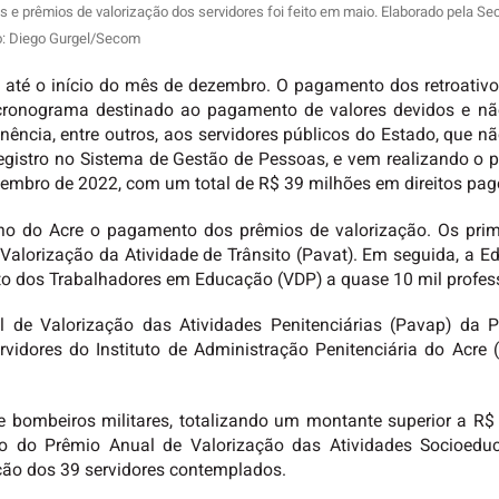
s e prêmios de valorização dos servidores foi feito em maio. Elaborado pela S
o: Diego Gurgel/Secom
 até o início do mês de dezembro. O pagamento dos retroativos 
cronograma destinado ao pagamento de valores devidos e não
ência, entre outros, aos servidores públicos do Estado, que n
egistro no Sistema de Gestão de Pessoas, e vem realizando o
zembro de 2022, com um total de R$ 39 milhões em direitos pag
rno do Acre o pagamento dos prêmios de valorização. Os pri
Valorização da Atividade de Trânsito (Pavat). Em seguida, a
o dos Trabalhadores em Educação (VDP) a quase 10 mil profes
e Valorização das Atividades Penitenciárias (Pavap) da Po
idores do Instituto de Administração Penitenciária do Acre (
e bombeiros militares, totalizando um montante superior a R$ 
 do Prêmio Anual de Valorização das Atividades Socioeduc
ção dos 39 servidores contemplados.