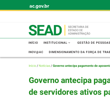
ac.gov.br
Skip to content
INÍCIO
INSTITUCIONAL
GESTÃO DE PESSOA
INOV@AC
DIMENSIONAMENTO DA FORÇA DE TRA
Início
/
Notícias
/
Governo antecipa pagamento de aposentado
Governo antecipa paga
de servidores ativos p