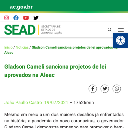
ac.gov.br
Skip to content
Pesquisa
Abr
Início
/
Notícias
/
Gladson Cameli sanciona projetos de lei aprovados na
Aleac
Gladson Cameli sanciona projetos de lei
aprovados na Aleac
João Paullo Castro
19/07/2021
– 17h26min
Mesmo em meio a um dos maiores desafios já enfrentados
na história, a pandemia do novo coronavírus, o governador
Gladson Cameli demonstra empenho para promover o bem-