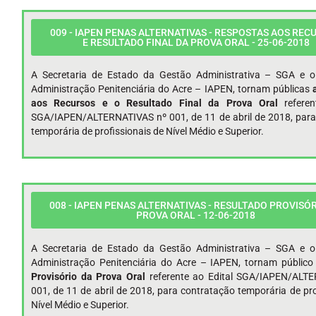
009 - IAPEN PENAS ALTERNATIVAS - RESPOSTAS AOS REC
E RESULTADO FINAL DA PROVA ORAL - 25-06-2018
A Secretaria de Estado da Gestão Administrativa – SGA e o 
Administração Penitenciária do Acre – IAPEN, tornam públicas
aos Recursos e o Resultado Final da Prova Oral
refere
SGA/IAPEN/ALTERNATIVAS nº 001, de 11 de abril de 2018, para
temporária de profissionais de Nível Médio e Superior.
008 - IAPEN PENAS ALTERNATIVAS - RESULTADO PROVISÓR
PROVA ORAL - 12-06-2018
A Secretaria de Estado da Gestão Administrativa – SGA e o 
Administração Penitenciária do Acre – IAPEN, tornam públic
Provisório da Prova Oral
referente ao Edital SGA/IAPEN/ALT
001, de 11 de abril de 2018, para contratação temporária de pro
Nível Médio e Superior.