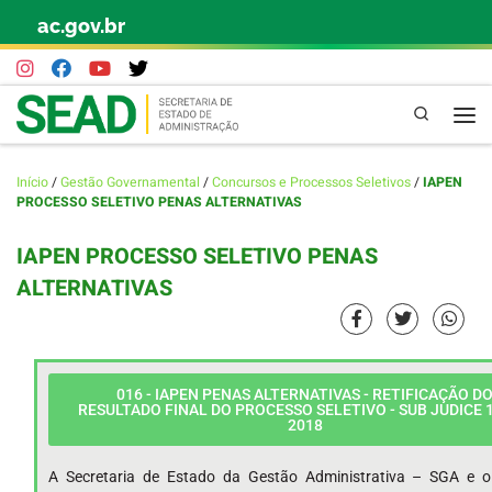
ac.gov.br
Skip to content
Pesquisa
Início
/
Gestão Governamental
/
Concursos e Processos Seletivos
/
IAPEN
PROCESSO SELETIVO PENAS ALTERNATIVAS
IAPEN PROCESSO SELETIVO PENAS
ALTERNATIVAS
016 - IAPEN PENAS ALTERNATIVAS - RETIFICAÇÃO D
RESULTADO FINAL DO PROCESSO SELETIVO - SUB JUDICE 1
2018
A Secretaria de Estado da Gestão Administrativa – SGA e o 