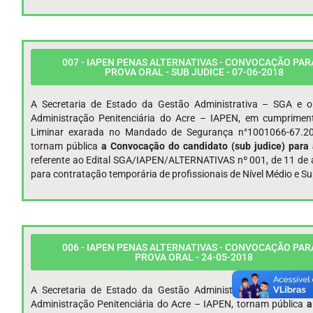
007 - IAPEN PENAS ALTERNATIVAS - CONVOCAÇÃO PAR
PROVA ORAL - SUB JUDICE - 07-06-2018
A Secretaria de Estado da Gestão Administrativa – SGA e o 
Administração Penitenciária do Acre – IAPEN, em cumprimen
Liminar exarada no Mandado de Segurança n°1001066-67.20
tornam pública
a Convocação do candidato (sub judice) para 
referente ao Edital SGA/IAPEN/ALTERNATIVAS nº 001, de 11 de a
para contratação temporária de profissionais de Nível Médio e Su
006 - IAPEN PENAS ALTERNATIVAS - CONVOCAÇÃO PAR
PROVA ORAL - 24-05-2018
A Secretaria de Estado da Gestão Administrativa – SGA e o 
Administração Penitenciária do Acre – IAPEN, tornam pública
a