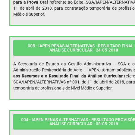
para a Prova Oral
referente ao Edital SGA/IAPEN/ALTERNATIVA
11 de abril de 2018, para contratação temporária de profissio
Médio e Superior.
005 - IAPEN PENAS ALTERNATIVAS - RESULTADO FINAL
ANÁLISE CURRICULAR - 24-05-2018
A Secretaria de Estado da Gestão Administrativa – SGA e o 
Administração Penitenciária do Acre – IAPEN, tornam públicas
aos Recursos e o Resultado Final da Análise Curricular
refer
SGA/IAPEN/ALTERNATIVAS nº 001, de 11 de abril de 2018, para
temporária de profissionais de Nível Médio e Superior.
004 - IAPEN PENAS ALTERNATIVAS - RESULTADO PROVISÓR
ANÁLISE CURRICULAR - 08-05-2018