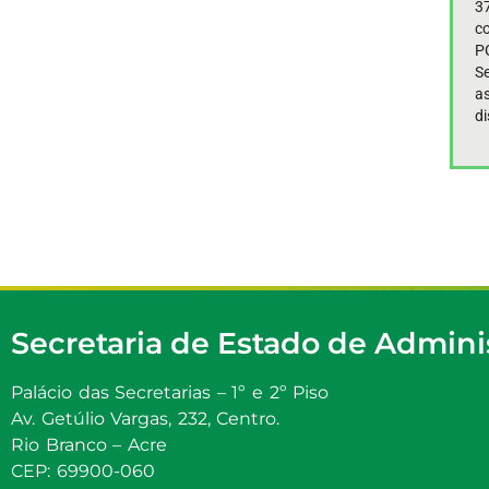
37
co
P
Se
a
di
Secretaria de Estado de Admini
Palácio das Secretarias – 1º e 2º Piso
Av. Getúlio Vargas, 232, Centro.
Rio Branco – Acre
CEP: 69900-060