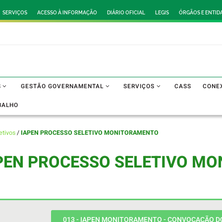
SERVIÇOS
ACESSO À INFORMAÇÃO
DIÁRIO OFICIAL
LEGIS
ÓRGÃOS E ENTID
S
GESTÃO GOVERNAMENTAL
SERVIÇOS
CASS
CONE
BALHO
etivos
/
IAPEN PROCESSO SELETIVO MONITORAMENTO
PEN PROCESSO SELETIVO M
013 - IAPEN MONITORAMENTO - CONVOCAÇÃO DO 