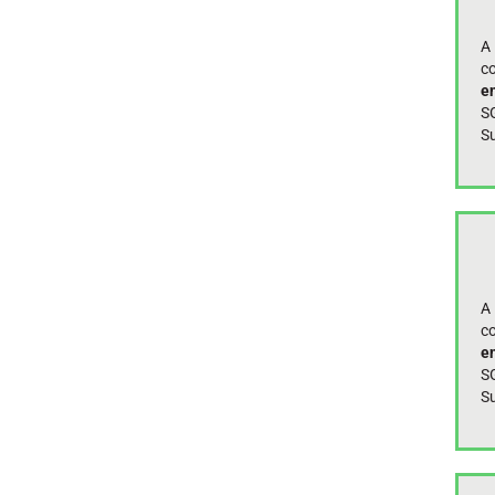
A 
c
e
S
Su
A 
c
e
S
Su