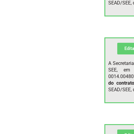
SEAD/SEE, d
Edit
A Secretari
SEE, em 
0014.00480
do contrat
SEAD/SEE, d