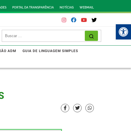
ADES
PORTAL DA TRANSPARÊNCIA
NOTÍCIAS
WEBMAIL
Abr
XÃO ADM
GUIA DE LINGUAGEM SIMPLES
S