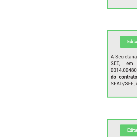
Edit
A Secretari
SEE, em 
0014.00480
do contrat
SEAD/SEE, d
Edit