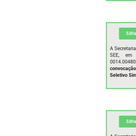
Edit
A Secretari
SEE, em 
0014.00480
convocação
Seletivo Si
Edit