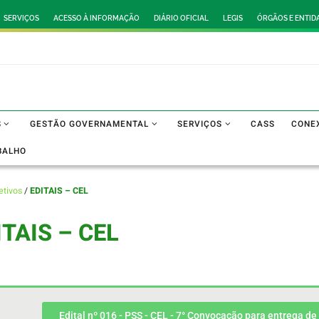
SERVIÇOS
ACESSO À INFORMAÇÃO
DIÁRIO OFICIAL
LEGIS
ÓRGÃOS E ENTID
S
GESTÃO GOVERNAMENTAL
SERVIÇOS
CASS
CONE
BALHO
etivos
/
EDITAIS – CEL
ITAIS – CEL
Edital nº 016 - PSS - CEL - 7° Convocação para entrega 