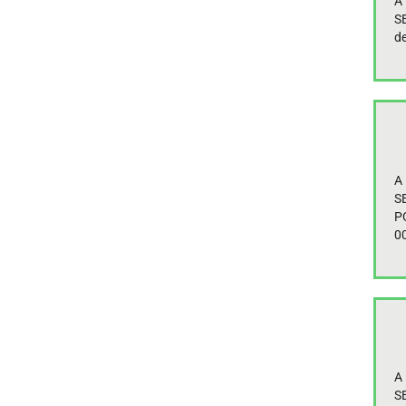
A
S
d
A
SE
PC
0
A
SE