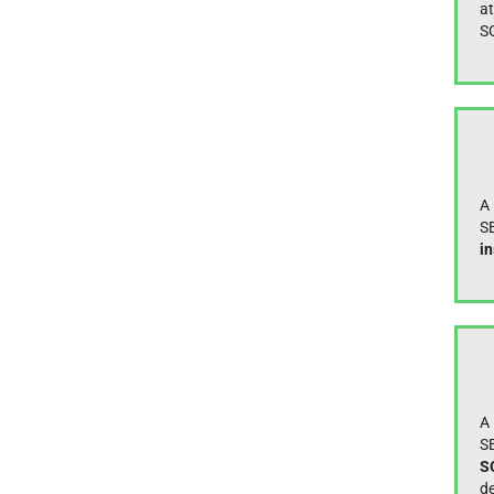
a
S
A
S
in
A
S
S
de