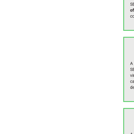
S
o
c
A
SE
v
ca
de