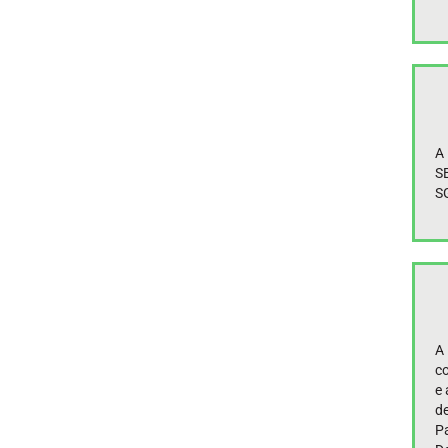
A
S
S
A
co
e 
d
P