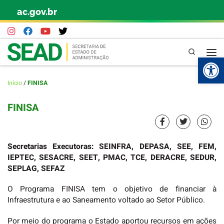
ac.gov.br
Skip to content
Pesquisa
Abr
Início
/
FINISA
FINISA
Secretarias Executoras: SEINFRA, DEPASA, SEE, FEM,
IEPTEC, SESACRE, SEET, PMAC, TCE, DERACRE, SEDUR,
SEPLAG, SEFAZ
O Programa FINISA tem o objetivo de financiar à
Infraestrutura e ao Saneamento voltado ao Setor Público.
Por meio do programa o Estado aportou recursos em ações