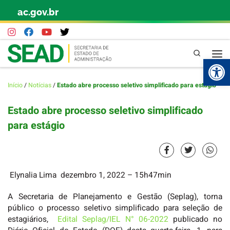
ac.gov.br
Skip to content
Pesquisa
Abr
Início
/
Notícias
/
Estado abre processo seletivo simplificado para estágio
Estado abre processo seletivo simplificado
para estágio
Elynalia Lima
dezembro 1, 2022
– 15h47min
A Secretaria de Planejamento e Gestão (Seplag), torna
público o processo seletivo simplificado para seleção de
estagiários,
Edital Seplag/IEL N° 06-2022
publicado no