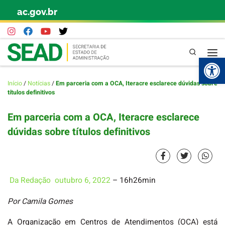
ac.gov.br
Skip to content
Pesquisa
Abr
Início
/
Notícias
/
Em parceria com a OCA, Iteracre esclarece dúvidas sobre
títulos definitivos
Em parceria com a OCA, Iteracre esclarece
dúvidas sobre títulos definitivos
Da Redação
outubro 6, 2022
– 16h26min
Por Camila Gomes
A Organização em Centros de Atendimentos (OCA) está