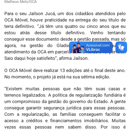
Matheus Melo/OCA
Para o seu Jailson Jucá, um dos cidadãos atendidos pelo
OCA Móvel, houve praticidade na entrega do seu título de
terra definitivo. “Já têm uns quatro ou cinco anos que eu
estou atrás desse título definitivo. Venho tentando
conseguir esse documento desde a gestão passada, mas só
agora, na gestão do Gladson, que eu consegui. O
atendimento da OCA em parceria com o Iteracre foi perfeito.
Saio daqui hoje satisfeito”, afirma Jailson.
O OCA Móvel deve realizar 13 edições até o final deste ano.
No momento, o projeto já está na sua sétima edição.
“Existem muitas pessoas que não têm suas casas e
terrenos legalizados. A política de regularização fundiária é
um compromisso da gestão do governo do Estado. A gente
consegue garantir segurança jurídica para essas pessoas.
Com a regularização, as famílias conseguem facilitar o
acesso a créditos e financiamentos imobiliários. Muitas
vezes essas pessoas nem sabem disso. Por isso é