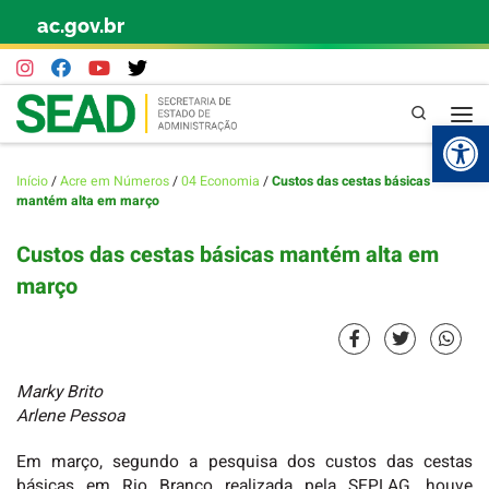
ac.gov.br
Skip to content
Pesquisa
Abr
Início
/
Acre em Números
/
04 Economia
/
Custos das cestas básicas
mantém alta em março
Custos das cestas básicas mantém alta em
março
Marky Brito
Arlene Pessoa
Em março, segundo a pesquisa dos custos das cestas
básicas em Rio Branco realizada pela SEPLAG, houve