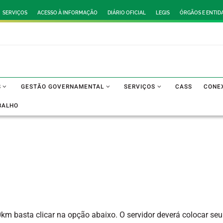
SERVIÇOS
ACESSO À INFORMAÇÃO
DIÁRIO OFICIAL
LEGIS
ÓRGÃOS E ENTID
S
GESTÃO GOVERNAMENTAL
SERVIÇOS
CASS
CONE
BALHO
m basta clicar na opção abaixo. O servidor deverá colocar seu l