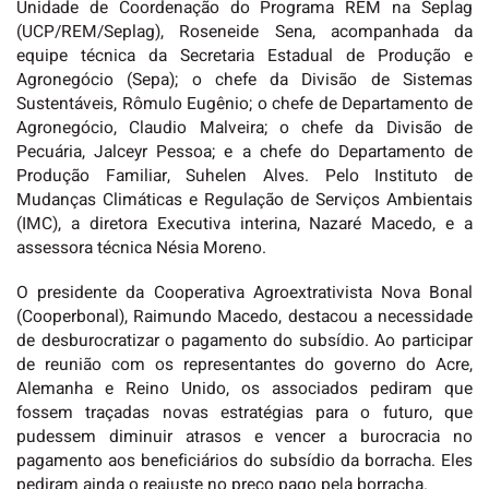
Unidade de Coordenação do Programa REM na Seplag
(UCP/REM/Seplag), Roseneide Sena, acompanhada da
equipe técnica da Secretaria Estadual de Produção e
Agronegócio (Sepa); o chefe da Divisão de Sistemas
Sustentáveis, Rômulo Eugênio; o chefe de Departamento de
Agronegócio, Claudio Malveira; o chefe da Divisão de
Pecuária, Jalceyr Pessoa; e a chefe do Departamento de
Produção Familiar, Suhelen Alves. Pelo Instituto de
Mudanças Climáticas e Regulação de Serviços Ambientais
(IMC), a diretora Executiva interina, Nazaré Macedo, e a
assessora técnica Nésia Moreno.
O presidente da Cooperativa Agroextrativista Nova Bonal
(Cooperbonal), Raimundo Macedo, destacou a necessidade
de desburocratizar o pagamento do subsídio. Ao participar
de reunião com os representantes do governo do Acre,
Alemanha e Reino Unido, os associados pediram que
fossem traçadas novas estratégias para o futuro, que
pudessem diminuir atrasos e vencer a burocracia no
pagamento aos beneficiários do subsídio da borracha. Eles
pediram ainda o reajuste no preço pago pela borracha.