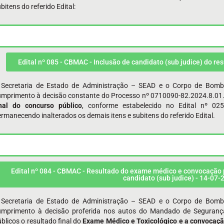
bitens do referido Edital:
Edital nº 085 - CBMAC - Inclusão de candidato (sub judice) do re
 Secretaria de Estado de Administração – SEAD e o Corpo de Bomb
umprimento à decisão constante do Processo nº 0710090-82.2024.8.01
inal do concurso público
, conforme estabelecido no Edital nº 
rmanecendo inalterados os demais itens e subitens do referido Edital.
Edital nº 084 - CBMAC - Resultado do exame médico e convocação p
candidato (sub judice) - 14-07-
 Secretaria de Estado de Administração – SEAD e o Corpo de Bomb
umprimento à decisão proferida nos autos do Mandado de Segurança
blicos o resultado final do
Exame Médico e Toxicológico e a convocação