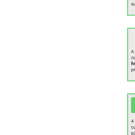
su
A
c
f
pe
A
c
pú