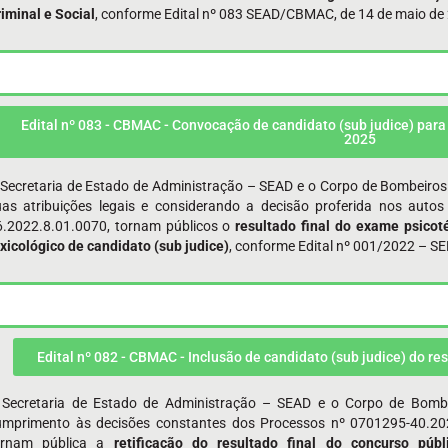
iminal e Social
, conforme Edital nº 083 SEAD/CBMAC, de 14 de maio de
Edital nº 083 - CBMAC - Convocação de candidato (sub judice) para
2025
 Secretaria de Estado de Administração – SEAD e o Corpo de Bombeiros
uas atribuições legais e considerando a decisão proferida nos aut
6.2022.8.01.0070, tornam públicos o
resultado final do exame psicot
xicológico de candidato (sub judice)
, conforme Edital nº 001/2022 – S
Edital nº 082 - CBMAC - Inclusão de candidato (sub judice) do re
 Secretaria de Estado de Administração – SEAD e o Corpo de Bomb
umprimento às decisões constantes dos Processos nº 0701295-40.20
ornam pública a
retificação do resultado final do concurso públ