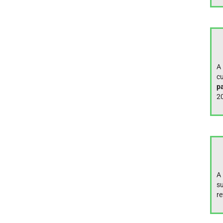
A
c
p
2
A
su
re