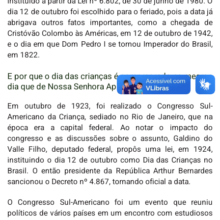
instituído a partir da Lei nº 6.802, de 30 de junho de 1980. O
dia 12 de outubro foi escolhido para o feriado, pois a data já
abrigava outros fatos importantes, como a chegada de
Cristóvão Colombo às Américas, em 12 de outubro de 1942,
e o dia em que Dom Pedro I se tornou Imperador do Brasil,
em 1822.
E por que o dia das crianças é comemorado no mesmo
dia que de Nossa Senhora Aparecida?
Em outubro de 1923, foi realizado o Congresso Sul-
Americano da Criança, sediado no Rio de Janeiro, que na
época era a capital federal. Ao notar o impacto do
congresso e as discussões sobre o assunto, Galdino do
Valle Filho, deputado federal, propôs uma lei, em 1924,
instituindo o dia 12 de outubro como Dia das Crianças no
Brasil. O então presidente da República Arthur Bernardes
sancionou o Decreto nº 4.867, tornando oficial a data.
O Congresso Sul-Americano foi um evento que reuniu
políticos de vários países em um encontro com estudiosos