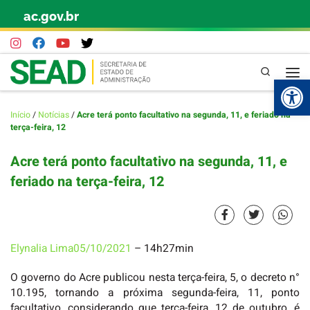
ac.gov.br
Skip to content
Pesquisa
Abr
Início
/
Notícias
/
Acre terá ponto facultativo na segunda, 11, e feriado na
terça-feira, 12
Acre terá ponto facultativo na segunda, 11, e
feriado na terça-feira, 12
Elynalia Lima
05/10/2021
– 14h27min
O governo do Acre publicou nesta terça-feira, 5, o decreto n°
10.195, tornando a próxima segunda-feira, 11, ponto
facultativo, considerando que terça-feira, 12 de outubro, é